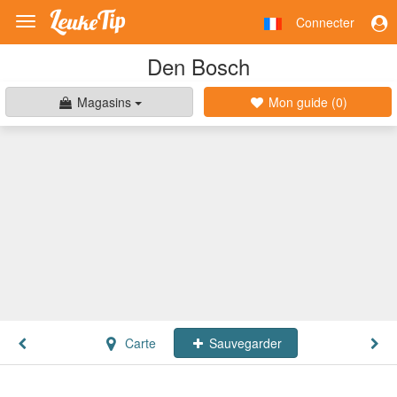
Connecter
Toggle
navigation
Den Bosch
Magasins
Mon guide (
0
)
Carte
Sauvegarder