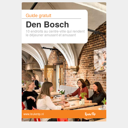
Guide gratuit
Den Bosch
10 endroits au centre-ville qui rendent
le déjeuner amusant et amusant
www.leuketip.nl