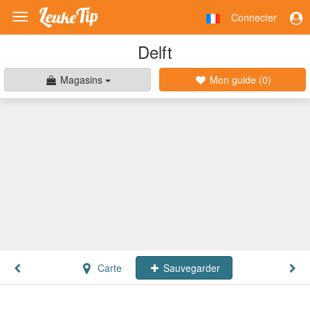
Connecter
Toggle
navigation
Delft
Magasins
Mon guide (
0
)
Carte
Sauvegarder