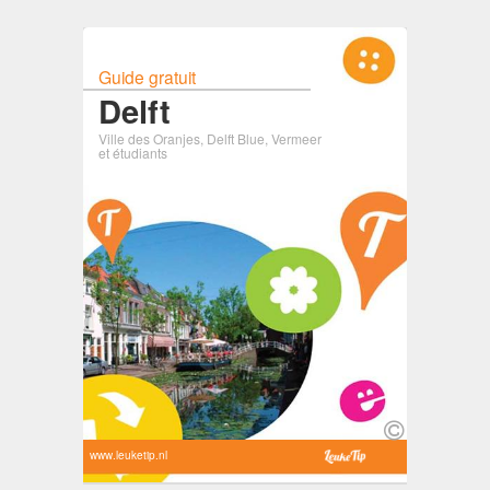
Guide gratuit
Delft
Ville des Oranjes, Delft Blue, Vermeer
et étudiants
www.leuketip.nl