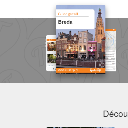
Guide gratuit
Breda
www.leuketip.nl
Découv