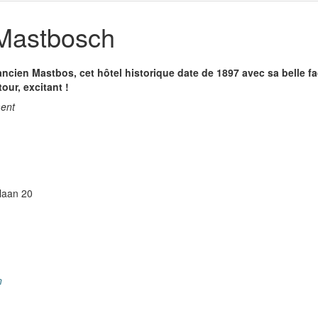
Mastbosch
'ancien Mastbos, cet hôtel historique date de 1897 avec sa belle 
our, excitant !
ment
laan 20
n