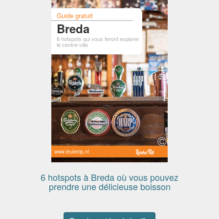
Guide gratuit
Breda
6 hotspots qui vous feront explorer
le centre-ville
www.leuketip.nl
6 hotspots à Breda où vous pouvez
prendre une délicieuse boisson