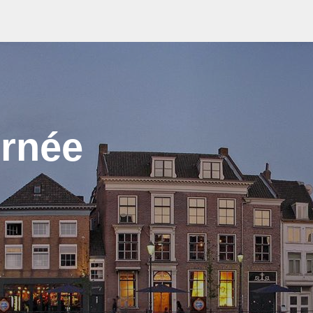
urnée