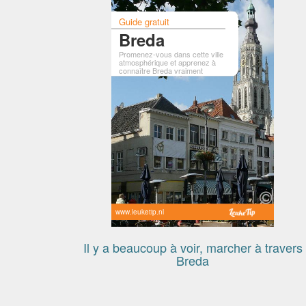
Guide gratuit
Breda
Promenez-vous dans cette ville
atmosphérique et apprenez à
connaître Breda vraiment
www.leuketip.nl
Il y a beaucoup à voir, marcher à travers
Breda