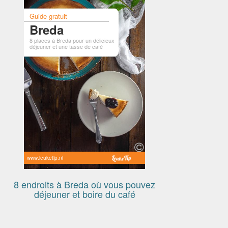
Guide gratuit
Breda
8 places à Breda pour un délicieux
déjeuner et une tasse de café
www.leuketip.nl
8 endroits à Breda où vous pouvez
déjeuner et boire du café