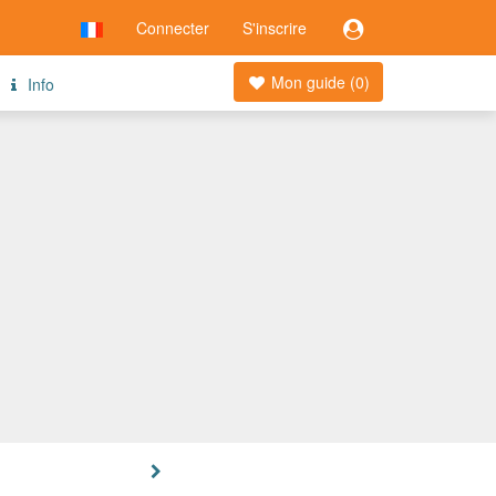
Connecter
S'inscrire
Mon guide (
0
)
Info