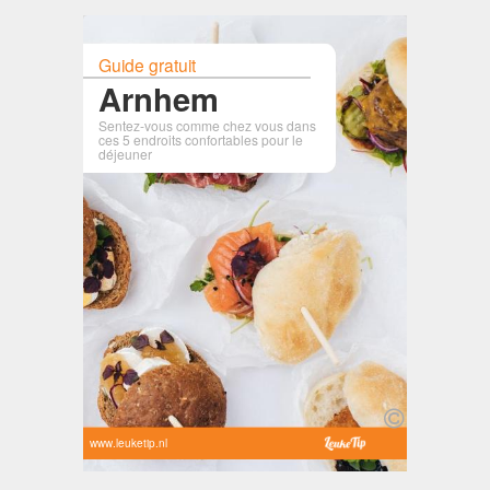
Guide gratuit
Arnhem
Sentez-vous comme chez vous dans
ces 5 endroits confortables pour le
déjeuner
www.leuketip.nl