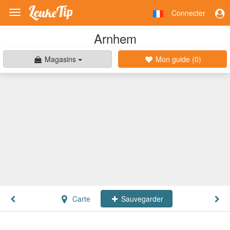
Connecter
Toggle
navigation
Arnhem
Magasins
Mon guide (
0
)
Carte
Sauvegarder