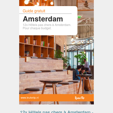
Guide gratuit
Amsterdam
12x Hôtels pas chers à Amsterdam.
Pour chaque budget.
www.leuketip.nl
12x Hôtels pas chers à Amsterdam -