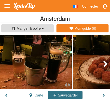
Connecter
Toggle
navigation
Amsterdam
Manger & boire
Mon guide (
0
)
Carte
Sauvegarder