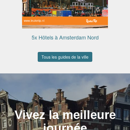
www.leuketip.nl
5x Hôtels à Amsterdam Nord
Tous les guides de la ville
Vivez la meilleure
journée