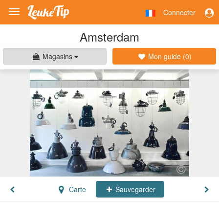
Connecter
Toggle
navigation
Amsterdam
Magasins
Mon guide (
0
)
Carte
Sauvegarder