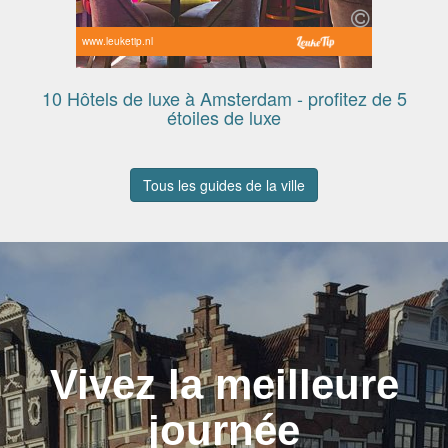
www.leuketip.nl
10 Hôtels de luxe à Amsterdam - profitez de 5
étoiles de luxe
Tous les guides de la ville
Vivez la meilleure
journée