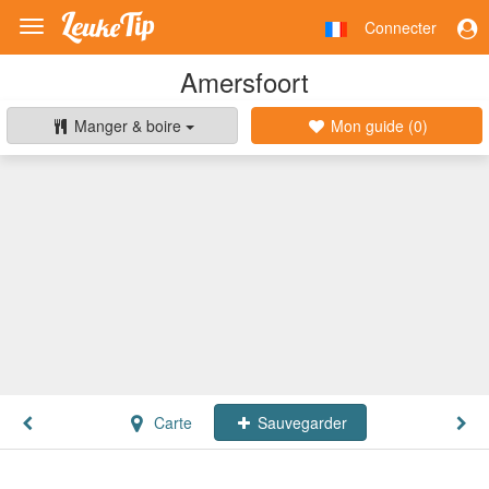
Connecter
Toggle
navigation
Amersfoort
Manger & boire
Mon guide (
0
)
Carte
Sauvegarder