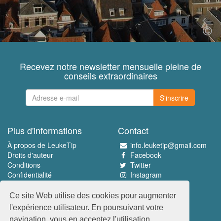
Recevez notre newsletter mensuelle pleine de
conseils extraordinaires
S'inscrire
Plus d'informations
Contact
À propos de LeukeTip
info.leuketip@gmail.com
Droits d'auteur
Facebook
Conditions
Twitter
Confidentialité
Instagram
Pinterest
Ce site Web utilise des cookies pour augmenter
Découvrez le meilleur
l'expérience utilisateur. En poursuivant votre
www.leuketip.nl
navigation, vous en acceptez l'utilisation.