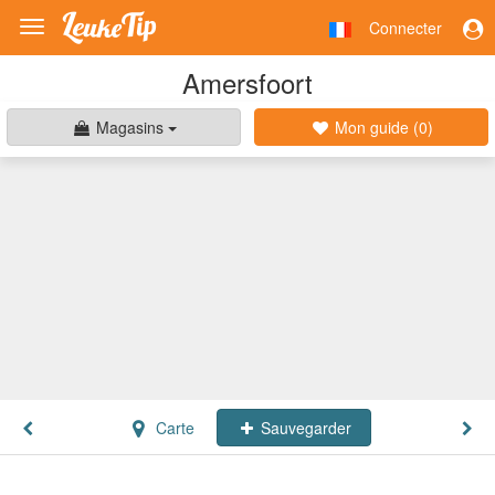
Connecter
Toggle
navigation
Amersfoort
Magasins
Mon guide (
0
)
Carte
Sauvegarder