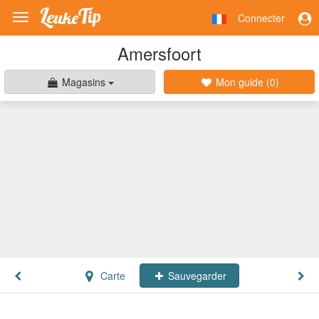
Connecter
Toggle
navigation
Amersfoort
Magasins
Mon guide (
0
)
Carte
Sauvegarder