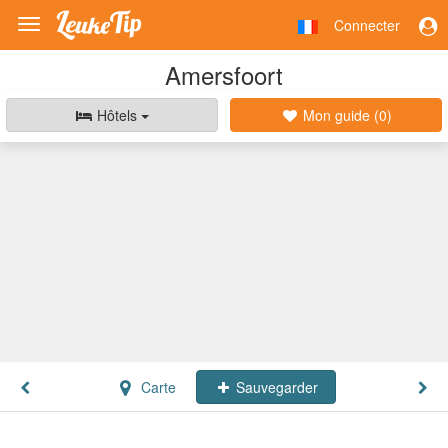
Connecter
Toggle
navigation
Amersfoort
Hôtels
Mon guide (
0
)
Carte
Sauvegarder