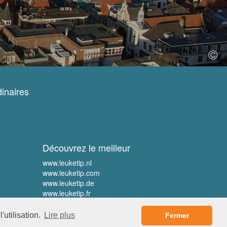
inaires
Découvrez le meilleur
www.leuketip.nl
www.leuketip.com
www.leuketip.de
www.leuketip.fr
'utilisation.
Lire plus
Fermer