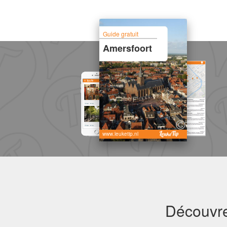
Guide gratuit
Amersfoort
www.leuketip.nl
Découvre