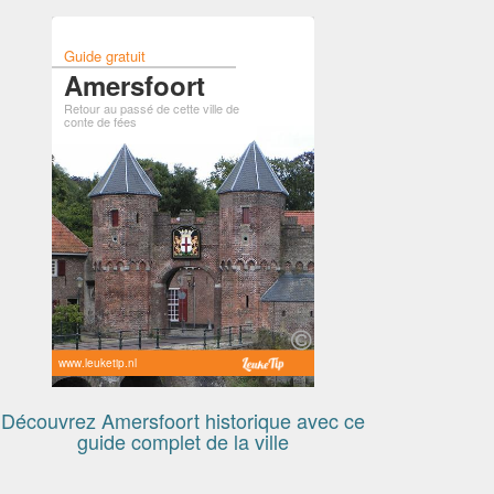
Guide gratuit
Amersfoort
Retour au passé de cette ville de
conte de fées
www.leuketip.nl
Découvrez Amersfoort historique avec ce
guide complet de la ville