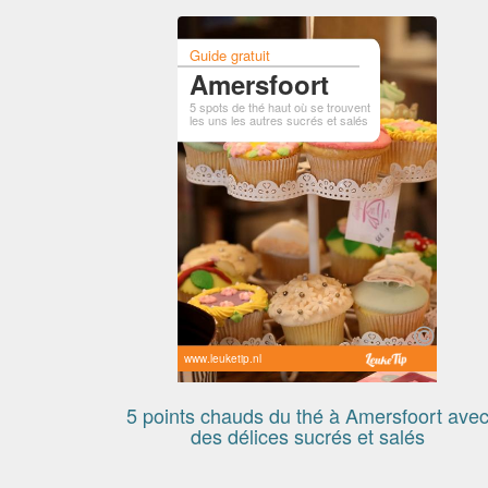
Guide gratuit
Amersfoort
5 spots de thé haut où se trouvent
les uns les autres sucrés et salés
www.leuketip.nl
5 points chauds du thé à Amersfoort ave
des délices sucrés et salés