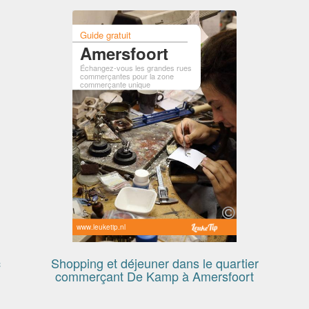
Guide gratuit
Amersfoort
Échangez-vous les grandes rues
commerçantes pour la zone
commerçante unique
www.leuketip.nl
c
Shopping et déjeuner dans le quartier
commerçant De Kamp à Amersfoort