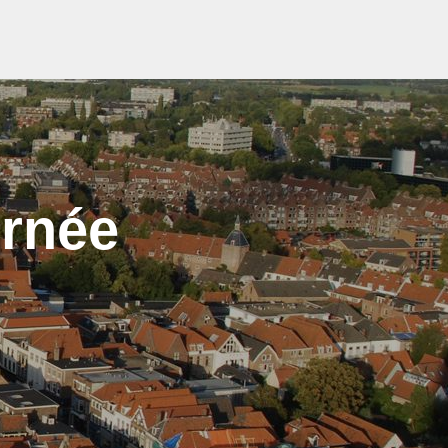
urnée